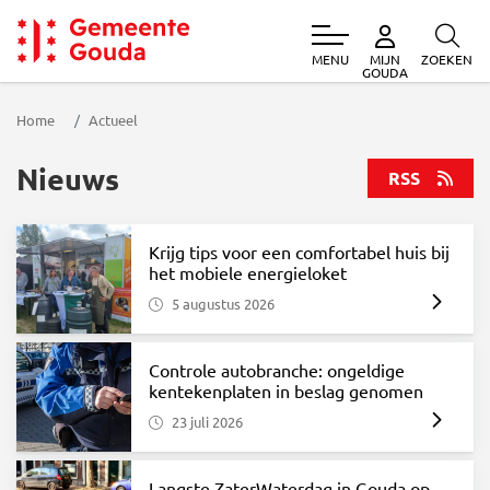
MENU
ZOEKEN
MIJN
Gemeente Gouda
GOUDA
Home
Actueel
Nieuws
RSS
Krijg tips voor een comfortabel huis bij
het mobiele energieloket
5 augustus 2026
Controle autobranche: ongeldige
kentekenplaten in beslag genomen
23 juli 2026
Langste ZaterWaterdag in Gouda op