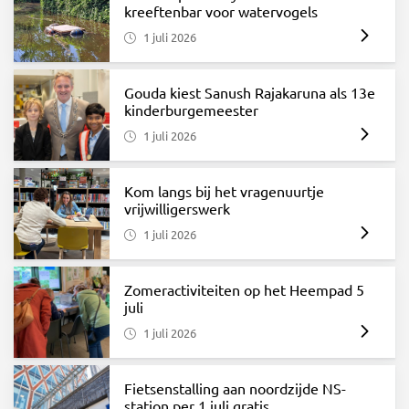
kreeftenbar voor watervogels
1 juli 2026
Gouda kiest Sanush Rajakaruna als 13e
kinderburgemeester
1 juli 2026
Kom langs bij het vragenuurtje
vrijwilligerswerk
1 juli 2026
Zomeractiviteiten op het Heempad 5
juli
1 juli 2026
Fietsenstalling aan noordzijde NS-
station per 1 juli gratis