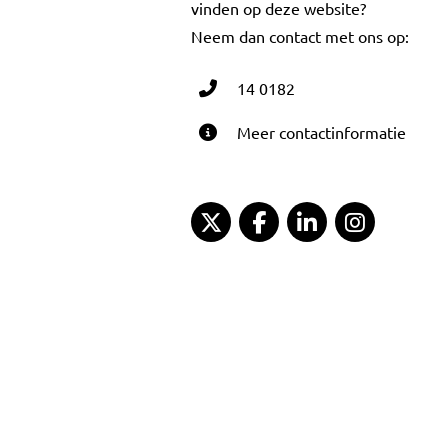
vinden op deze website?
Neem dan contact met ons op:
14 0182
Meer contactinformatie
Gemeente Gouda Twitter
Gemeente Gouda Fac
Gemeente Goud
Gemeent