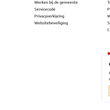
Werken bij de gemeente
T
Servicecode
P
Privacyverklaring
W
Websitebeveiliging
S
C
ebook
a LinkedIn
e Gouda Instagram