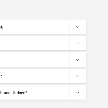
d?
?
t moet ik doen?