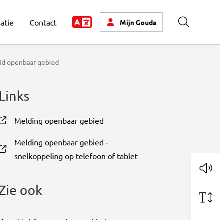
atie
Contact
Mijn
Gouda
Zoeken
id openbaar gebied
Links
Melding openbaar gebied
, opent in nieuw tabblad
Melding openbaar gebied -
, opent in nieuw tabblad
snelkoppeling op telefoon of tablet
Zie ook