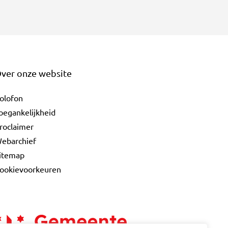
ver onze website
olofon
oegankelijkheid
roclaimer
ebarchief
itemap
ookievoorkeuren