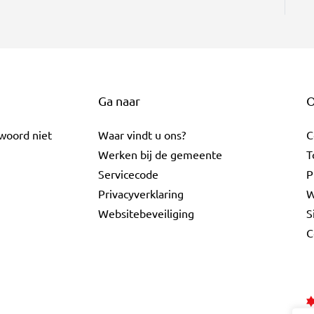
Ga naar
O
twoord niet
Waar vindt u ons?
C
Werken bij de gemeente
T
Servicecode
P
Privacyverklaring
W
Websitebeveiliging
S
C
ebook
a LinkedIn
e Gouda Instagram