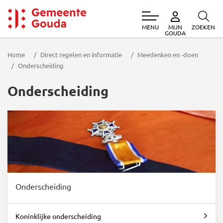
MENU
ZOEKEN
MIJN
Gemeente Gouda
GOUDA
Home
Direct regelen en informatie
Meedenken en -doen
Onderscheiding
Onderscheiding
Onderscheiding
Koninklijke onderscheiding