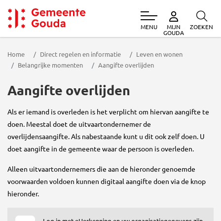
MENU
ZOEKEN
MIJN
Gemeente Gouda
GOUDA
Home
Direct regelen en informatie
Leven en wonen
Belangrijke momenten
Aangifte overlijden
Aangifte overlijden
Als er iemand is overleden is het verplicht om hiervan aangifte te
doen. Meestal doet de uitvaartondernemer de
overlijdensaangifte. Als nabestaande kunt u dit ook zelf doen. U
doet aangifte in de gemeente waar de persoon is overleden.
Alleen uitvaartondernemers die aan de hieronder genoemde
voorwaarden voldoen kunnen digitaal aangifte doen via de knop
hieronder.
Log in met eHerkenning en uw organisatiegegevens zijn