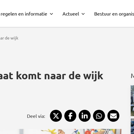
 regelen en informatie
Actueel
Bestuur en organis
ar de wijk
aat komt naar de wijk
Deel via X
Deel via Facebook
Deel via LinkedIn
Deel via Wh
Deel 
Deel via: