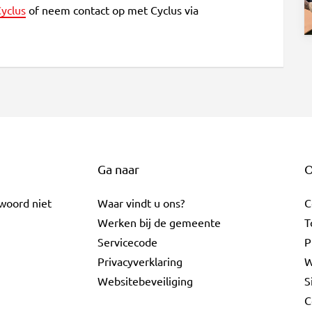
yclus
of neem contact op met Cyclus via
Ga naar
O
twoord niet
Waar vindt u ons?
C
Werken bij de gemeente
T
Servicecode
P
Privacyverklaring
W
Websitebeveiliging
S
C