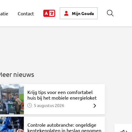
atie
Contact
Mijn
Gouda
Zoeken
Meer nieuws
Krijg tips voor een comfortabel
huis bij het mobiele energieloket
5 augustus 2026
atsApp
via Mail
Controle autobranche: ongeldige
kentekenplaten in beslag genomen