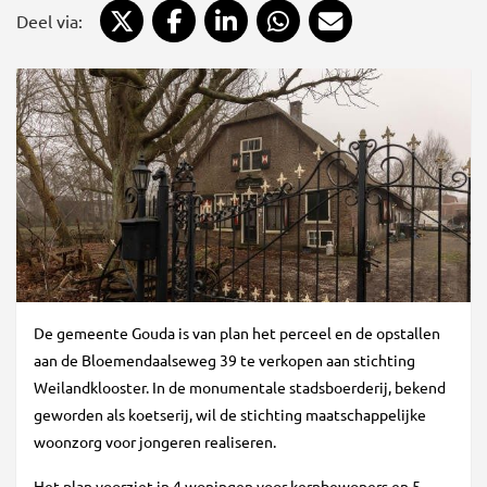
Deel via X
Deel via Facebook
Deel via LinkedIn
Deel via WhatsApp
Deel via Mail
Deel via:
De gemeente Gouda is van plan het perceel en de opstallen
aan de Bloemendaalseweg 39 te verkopen aan stichting
Weilandklooster. In de monumentale stadsboerderij, bekend
geworden als koetserij, wil de stichting maatschappelijke
woonzorg voor jongeren realiseren.
Het plan voorziet in 4 woningen voor kernbewoners en 5