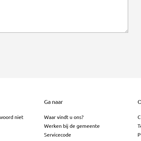
Ga naar
O
twoord niet
Waar vindt u ons?
C
Werken bij de gemeente
T
Servicecode
P