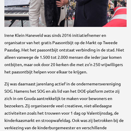
Irene Klein Haneveld was sinds 2016 initiatiefnemer en
organisator van het gratis Paasontbijt op de Markt op Tweede
Paasdag. Met het paasontbijt ontstaat verbinding in de stad. Niet
alleen vanwege de 1.500 tot 2.000 mensen die ieder jaar komen
ontbijten, maar ook door 20 kerken die met zo’n 250 vrijwilligers
het paasontbijt helpen voor elkaar te krijgen.
Zij was daarnaast jarenlang actief in de ondernemersvereniging
SOG. Namens het SOG en als lid van het DOE-platform zette zij
zich in om Gouda aantrekkelijk te maken voor bewoners en
bezoekers. Zij organiseerde veel creatieve, niet-alledaagse
activiteiten zoals het trouwen voor 1 dag op Valentijnsdag, de
kinderkaasmarkt en stroopwafeldag. Ook was zij betrokken bij de
verkiezing van de kinderburgemeester en verschillende