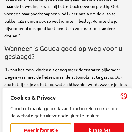
maar de beweging is wat mij betreft ook gewoon prettig. Ook
voor een paar boodschappen vind ik het onzin om de auto te
pakken. Ze nemen ook zó veel ruimte in beslag. Ruimte die je
bijvoorbeeld ook goed kunt benutten voor natuur of andere
doelen.”
Wanneer is Gouda goed op weg voor u
geslaagd?
“Ik zou het mooi vinden als er nog meer fietsstraten bijkomen:
wegen waar niet de fietser, maar de automobilist te gast is. Ook
zou het fijn zijn als het nog wat zichtbaarder wordt waar je je fiets
kunt neerzetten: in de binnenstad is het soms nog een beetje
Cookies & Privacy
zoeken naar een duidelijke, goed verlichte plek. Kortom, wat mij
betreft mag de fietser in onze stad nog meer de hoofdrol krijgen.”
Gouda.nl maakt gebruik van functionele cookies om
de website gebruiksvriendelijker te maken.
“Ik hoop dat meer mensen dan ook vaker de fiets gaan pakken.
Ouders hebben daar wat mij betreft ook een verantwoordelijkheid
Meer informatie
Ik snap het