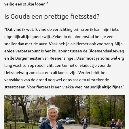
veilig een stukje lopen.”
Is Gouda een prettige fietsstad?
“Dat vind ik wel. Ik vind de verlichting prima en ik kan mijn fiets
eigenlijk altijd goed kwijt. Zeker in de binnenstad ben je veel
sneller dan met de auto. Vaak heb je als fietser ook voorrang. Mijn
enige verbeterpunt is het kruispunt tussen de Bloemendaalseweg
en de Burgemeester van Reenensingel. Daar moet je soms wel erg
lang wachten op rood licht. Een tunnel of viaductje voor de
fietssnelweg zou daar een uitkomst zijn. Verder leidt het
verzakken van de grond nog wel eens tot een uitstekende
straatsteen. Voor fietsers is een vlakke weg natuurlijk altijd fijner.”