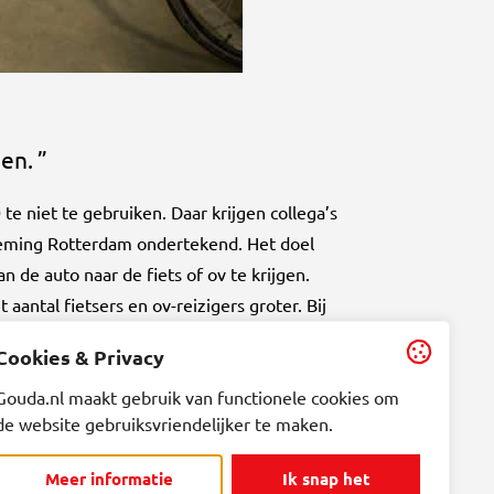
men.
niet te gebruiken. Daar krijgen collega’s
neming Rotterdam ondertekend. Het doel
 de auto naar de fiets of ov te krijgen.
antal fietsers en ov-reizigers groter. Bij
Cookies & Privacy
ol?
Gouda.nl maakt gebruik van functionele cookies om
de website gebruiksvriendelijker te maken.
ect. We gaan nog groen aanleggen, onder
enterrein een stukje groener te maken.
Meer informatie
Ik snap het