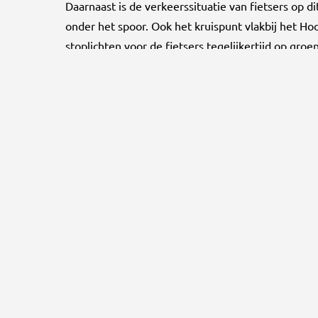
Daarnaast is de verkeerssituatie van fietsers op d
onder het spoor. Ook het kruispunt vlakbij het Hoo
stoplichten voor de fietsers tegelijkertijd op groe
Wanneer is voor u Gouda go
“Als zoveel mogelijk mensen fietsen of van het ov
die fietsstad van het jaar zijn geweest. Daarnaa
duurzaamheid zijn al jaren onderdeel van de burge
vragen hier echt om, denk bijvoorbeeld aan afval 
Contact