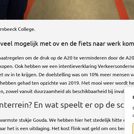
ornbeeck College.
 veel mogelijk met ov en de fiets naar werk ko
tregelen om de druk op de A20 te verminderen door de A20 te 
 kopen. Ook hebben we een intentieverklaring Verkeersonder
et ov in te krijgen. De doelstelling was om 10% meer mensen van
% hebben gehad ten opzichte van 2019. Met mooi weer wordt het a
 zowel vanuit duurzaamheid als beschikbaarheid bij invallen.”
nterrein? En wat speelt er op de scho
 warmste stukje Gouda. We hebben hier het stedelijk hitte eff
 het is een uitdaging. Het kost flink wat geld om ons bedrijv