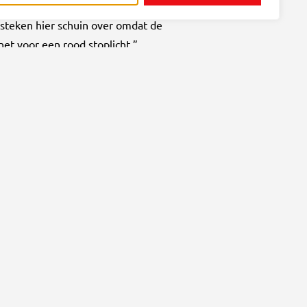
pad op de Winterdijk of de smalle doorgang
s steken hier schuin over omdat de
net voor een rood stoplicht.”
de is. Leer bijvoorbeeld van andere steden
rnbeeck erg aan. Gezondheid en
gen voor de omgeving, het milieu. Studenten
ver onze website