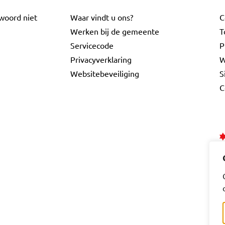
twoord niet
Waar vindt u ons?
C
Werken bij de gemeente
T
Servicecode
P
Privacyverklaring
W
Websitebeveiliging
S
C
ebook
a LinkedIn
e Gouda Instagram