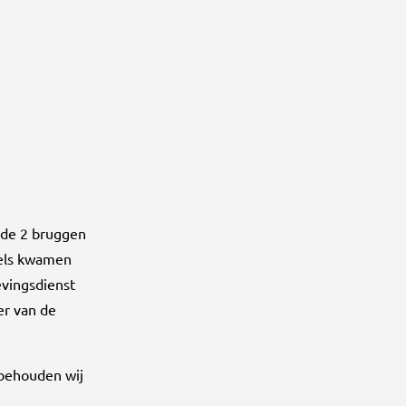
n de 2 bruggen
tels kwamen
vingsdienst
er van de
 behouden wij