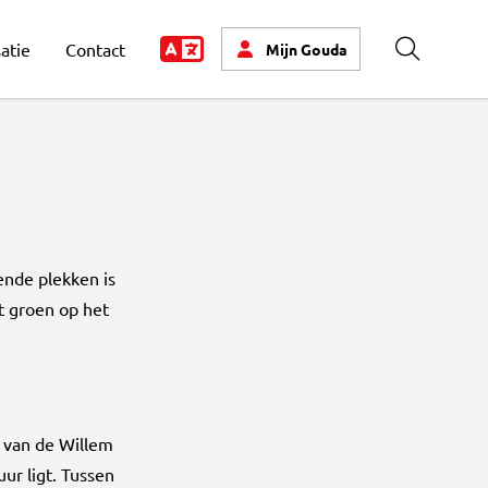
atie
Contact
Mijn
Gouda
Zoeken
ende plekken is
t groen op het
 van de Willem
ur ligt. Tussen