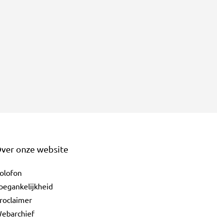
ver onze website
olofon
oegankelijkheid
roclaimer
ebarchief