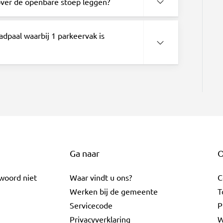
 over de openbare stoep leggen?
adpaal waarbij 1 parkeervak is
Ga naar
O
twoord niet
Waar vindt u ons?
C
Werken bij de gemeente
T
Servicecode
P
Privacyverklaring
W