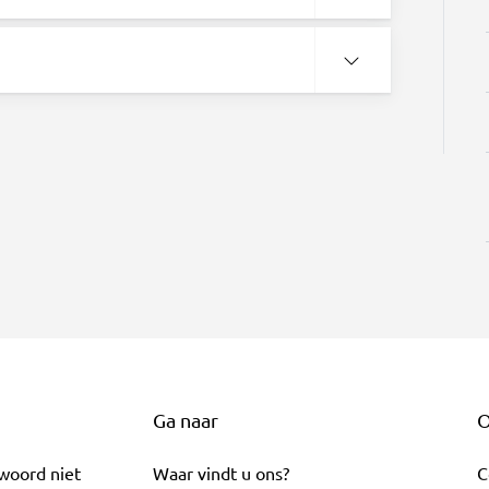
Ga naar
O
twoord niet
Waar vindt u ons?
C