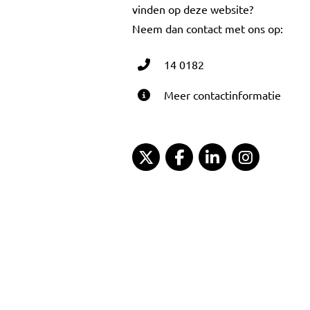
vinden op deze website?
Neem dan contact met ons op:
14 0182
Meer contactinformatie
Gemeente Gouda Twitter
Gemeente Gouda Fac
Gemeente Goud
Gemeent