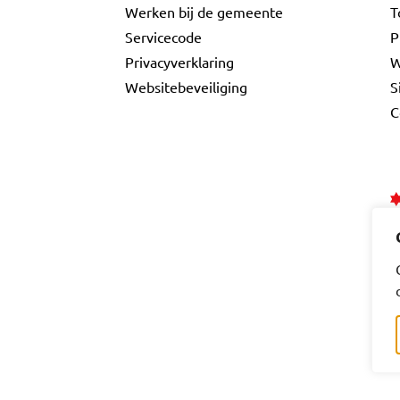
Werken bij de gemeente
T
Servicecode
P
Privacyverklaring
W
Websitebeveiliging
S
C
ebook
a LinkedIn
e Gouda Instagram