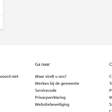
Ga naar
O
twoord niet
Waar vindt u ons?
C
Werken bij de gemeente
T
Servicecode
P
Privacyverklaring
W
Websitebeveiliging
S
C