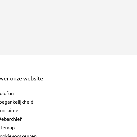
ver onze website
olofon
oegankelijkheid
roclaimer
ebarchief
itemap
ookievoorkeuren