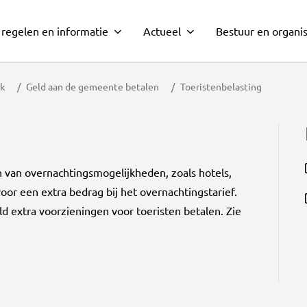
 regelen en informatie
Actueel
Bestuur en organis
rk
Geld aan de gemeente betalen
Toeristenbelasting
n van overnachtingsmogelijkheden, zoals hotels,
or een extra bedrag bij het overnachtingstarief.
 extra voorzieningen voor toeristen betalen. Zie