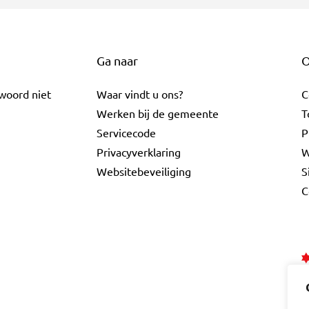
Ga naar
O
twoord niet
Waar vindt u ons?
C
Werken bij de gemeente
T
Servicecode
P
Privacyverklaring
W
Websitebeveiliging
S
C
ebook
a LinkedIn
e Gouda Instagram