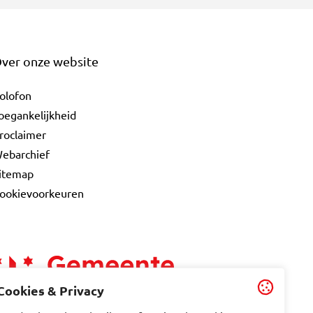
ver onze website
olofon
oegankelijkheid
roclaimer
ebarchief
itemap
ookievoorkeuren
Cookies & Privacy