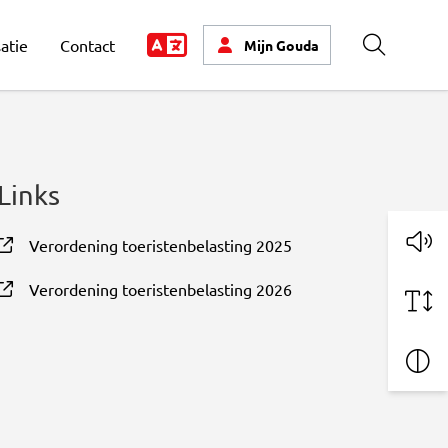
atie
Contact
Mijn
Gouda
Zoeken
Links
Verordening toeristenbelasting 2025
, opent in nieuw tabblad
Verordening toeristenbelasting 2026
, opent in nieuw tabblad