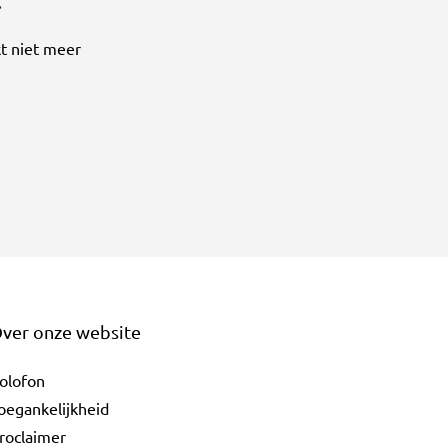
.
t niet meer
ver onze website
olofon
oegankelijkheid
roclaimer