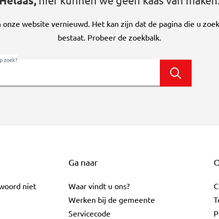
Helaas,
hier kunnen we geen kaas van maken
onze website vernieuwd. Het kan zijn dat de pagina die u zoek
bestaat. Probeer de zoekbalk.
p zoek?
Zoeken
Ga naar
O
twoord niet
Waar vindt u ons?
C
Werken bij de gemeente
T
Servicecode
P