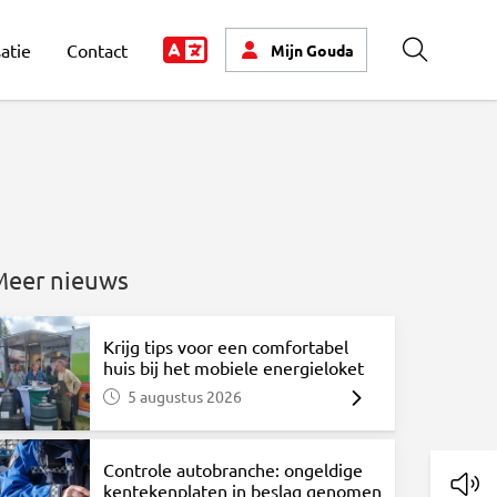
atie
Contact
Mijn
Gouda
Zoeken
Meer nieuws
Krijg tips voor een comfortabel
huis bij het mobiele energieloket
5 augustus 2026
atsApp
via Mail
Controle autobranche: ongeldige
kentekenplaten in beslag genomen