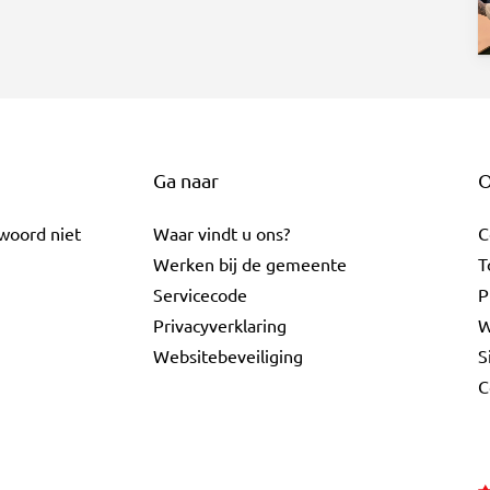
Ga naar
O
twoord niet
Waar vindt u ons?
C
Werken bij de gemeente
T
Servicecode
P
Privacyverklaring
W
Websitebeveiliging
S
C