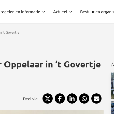
 regelen en informatie
Actueel
Bestuur en organis
 ‘t Govertje
Oppelaar in ‘t Govertje
Deel via X
Deel via Facebook
Deel via LinkedIn
Deel via Wh
Deel 
Deel via: