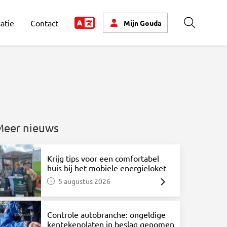
atie
Contact
Mijn
Gouda
Zoeken
Meer nieuws
Krijg tips voor een comfortabel
huis bij het mobiele energieloket
5 augustus 2026
Controle autobranche: ongeldige
kentekenplaten in beslag genomen