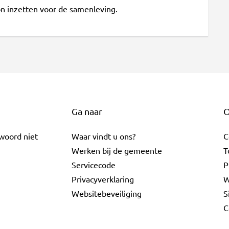
n inzetten voor de samenleving.
Ga naar
O
twoord niet
Waar vindt u ons?
C
Werken bij de gemeente
T
Servicecode
P
Privacyverklaring
W
Websitebeveiliging
S
C