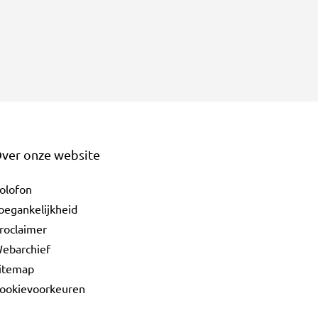
ver onze website
olofon
oegankelijkheid
roclaimer
ebarchief
itemap
ookievoorkeuren