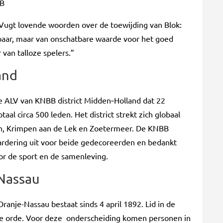
BB
 Vugt lovende woorden over de toewijding van Blok:
baar, maar van onschatbare waarde voor het goed
 van talloze spelers.”
and
e ALV van KNBB district Midden‑Holland dat 22
aal circa 500 leden. Het district strekt zich globaal
n, Krimpen aan de Lek en Zoetermeer. De KNBB
aardering uit voor beide gedecoreerden en bedankt
or de sport en de samenleving.
 Nassau
ranje-Nassau bestaat sinds 4 april 1892. Lid in de
de orde. Voor deze onderscheiding komen personen in