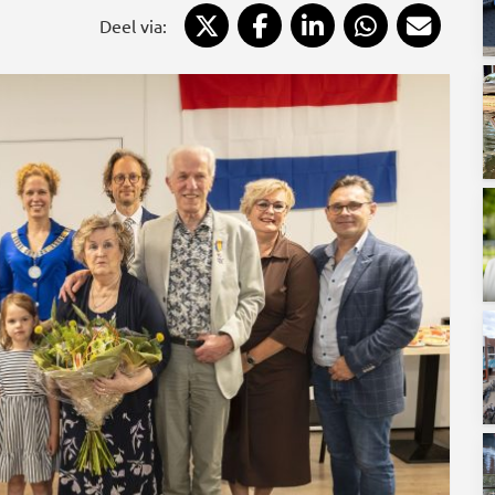
Deel via X
Deel via Facebook
Deel via LinkedIn
Deel via Wh
Deel 
Deel via: