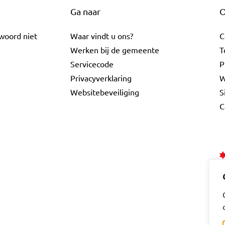
Ga naar
O
twoord niet
Waar vindt u ons?
C
Werken bij de gemeente
T
Servicecode
P
Privacyverklaring
W
Websitebeveiliging
S
C
ebook
a LinkedIn
e Gouda Instagram