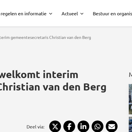
 regelen en informatie
Actueel
Bestuur en organis
rim gemeentesecretaris Christian van den Berg
welkomt interim
hristian van den Berg
Deel via X
Deel via Facebook
Deel via LinkedIn
Deel via Wh
Deel 
Deel via: