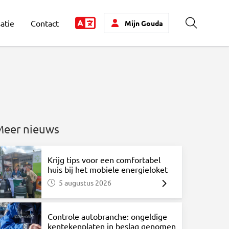
atie
Contact
Mijn
Gouda
Zoeken
Meer nieuws
Krijg tips voor een comfortabel
huis bij het mobiele energieloket
5 augustus 2026
atsApp
via Mail
Controle autobranche: ongeldige
kentekenplaten in beslag genomen