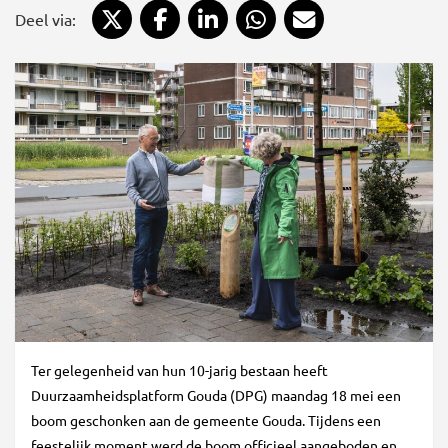
Deel via X
Deel via Facebook
Deel via LinkedIn
Deel via WhatsApp
Deel via Mail
Deel via:
Ter gelegenheid van hun 10-jarig bestaan heeft
Duurzaamheidsplatform Gouda (DPG) maandag 18 mei een
boom geschonken aan de gemeente Gouda. Tijdens een
feestelijk moment werd de boom officieel aangeboden en